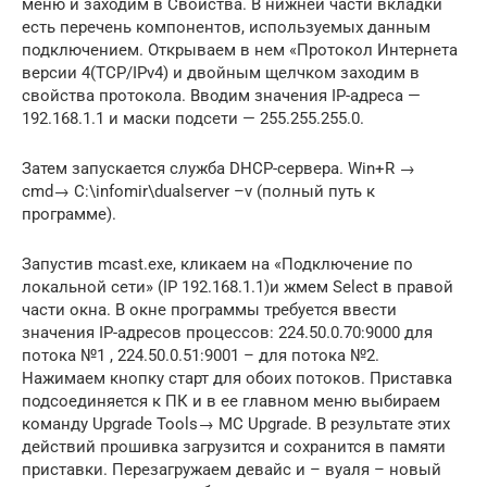
меню и заходим в Свойства. В нижней части вкладки
есть перечень компонентов, используемых данным
подключением. Открываем в нем «Протокол Интернета
версии 4(TCP/IPv4) и двойным щелчком заходим в
свойства протокола. Вводим значения IP-адреса —
192.168.1.1 и маски подсети — 255.255.255.0.
Затем запускается служба DHCP-сервера. Win+R →
cmd→ C:\infomir\dualserver –v (полный путь к
программе).
Запустив mcast.exe, кликаем на «Подключение по
локальной сети» (IP 192.168.1.1)и жмем Select в правой
части окна. В окне программы требуется ввести
значения IP-адресов процессов: 224.50.0.70:9000 для
потока №1 , 224.50.0.51:9001 – для потока №2.
Нажимаем кнопку старт для обоих потоков. Приставка
подсоединяется к ПК и в ее главном меню выбираем
команду Upgrade Tools→ MC Upgrade. В результате этих
действий прошивка загрузится и сохранится в памяти
приставки. Перезагружаем девайс и – вуаля – новый