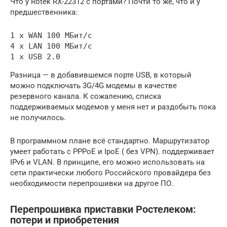
Что у Rotek RX-22312 с портами? Почти то же, что и у
предшественника:
1 x WAN 100 МБит/с

4 x LAN 100 МБит/с

1 x USB 2.0
Разница — в добавившемся порте USB, в который
можно подключать 3G/4G модемы в качестве
резервного канала. К сожалению, списка
поддерживаемых модемов у меня нет и раздобыть пока
не получилось.
В программном плане всё стандартно. Маршрутизатор
умеет работать с PPPoE и IpoE ( без VPN). поддерживает
IPv6 и VLAN. В принципе, его можно использовать на
сети практически любого Российского провайдера без
необходимости перепрошивки на другое ПО.
Перепрошивка приставки Ростелеком:
потери и приобретения